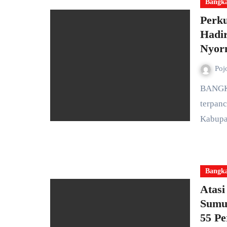
Bangk
Perk
Hadi
Nyor
Poj
BANGKALAN — Semangat kebersamaan dan gotong royong
terpanc
Kabupa
Bangk
Atasi
Sumu
55 Pe