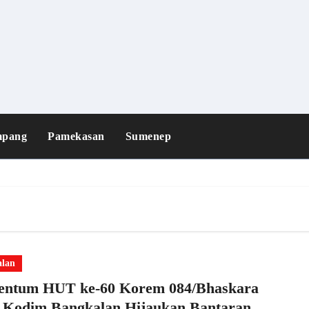
mpang
Pamekasan
Sumenep
alan
ntum HUT ke-60 Korem 084/Bhaskara
: Kodim Bangkalan Hijaukan Bantaran