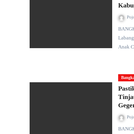
Kabu
Poj
BANGKALAN — Jajaran TNI AD melalui Koramil 0829/02
Labang
Anak 
Bangk
Pasti
Tinj
Gege
Poj