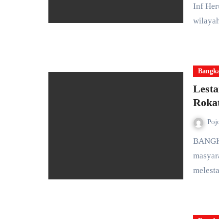
Inf He
wilaya
Bangk
Lesta
Rokat
Poj
masyara
melesta