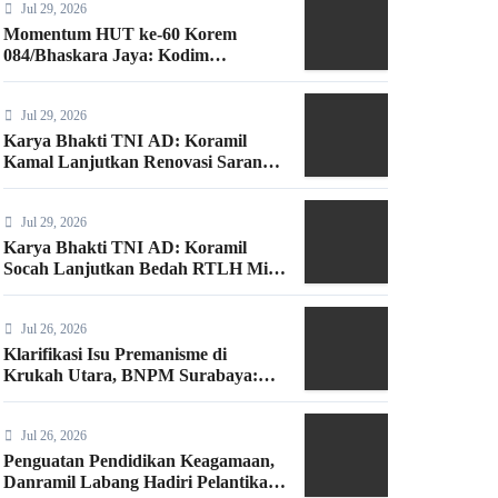
Jul 29, 2026
Momentum HUT ke-60 Korem
084/Bhaskara Jaya: Kodim
Bangkalan Hijaukan Bantaran
Sungai Bancaran
Jul 29, 2026
Karya Bhakti TNI AD: Koramil
Kamal Lanjutkan Renovasi Sarana
Ibadah di Bangkalan
Jul 29, 2026
Karya Bhakti TNI AD: Koramil
Socah Lanjutkan Bedah RTLH Milik
Warga Desa Keleyan
Jul 26, 2026
Klarifikasi Isu Premanisme di
Krukah Utara, BNPM Surabaya:
Kami Hadir Berdasarkan Surat
Tugas Resmi
Jul 26, 2026
Penguatan Pendidikan Keagamaan,
Danramil Labang Hadiri Pelantikan