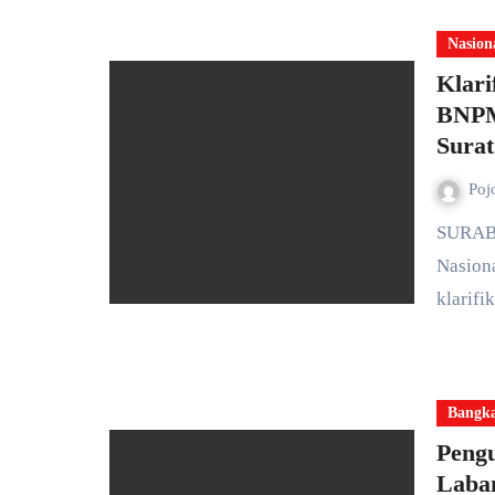
Nasion
Klari
BNPM
Surat
Poj
SURABAYA – Dewan Pimpinan Daerah (DPD) Barisan
Nasion
klarifi
Bangk
Peng
Laba