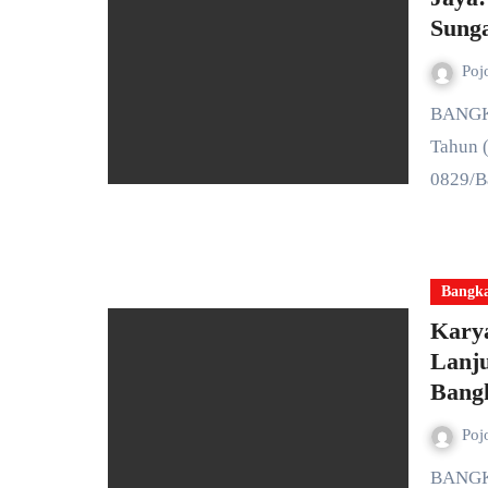
Sung
Poj
BANGKALAN — Dalam rangka memperingati Hari Ulang
Tahun 
0829/B
Bangk
Kary
Lanju
Bang
Poj
BANGKALAN — Personel Koramil Kamal terus menunjukkan