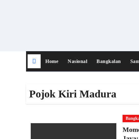
Skip
to
content
Home
Nasional
Bangkalan
Sa
Pojok Kiri Madura
Bangk
Mome
Jaya