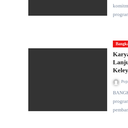
komitm
progra
Bangk
Kary
Lanj
Kele
Poj
BANGKALAN — Dalam rangka mendukung keberlanjutan
progra
pemba