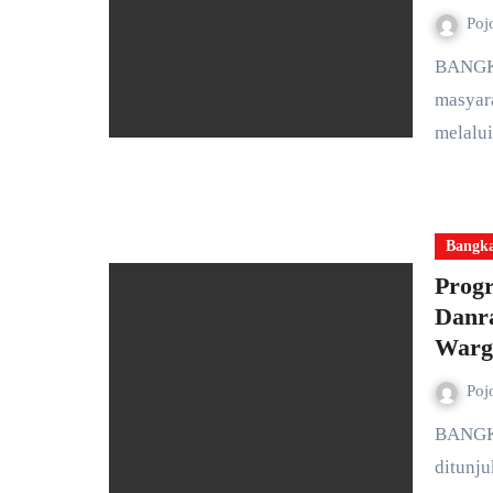
Poj
BANGKALAN — Upaya pemenuhan kebutuhan dasar
masyar
melalu
Bangk
Progr
Danr
Warg
Poj
BANGKALAN — Semangat kebersamaan dan kerja keras
ditunj