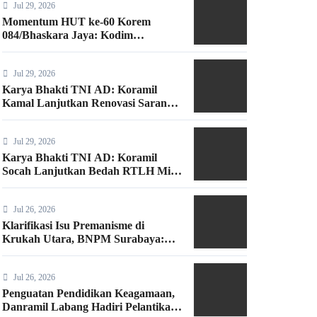
Jul 29, 2026
Momentum HUT ke-60 Korem
084/Bhaskara Jaya: Kodim
Bangkalan Hijaukan Bantaran
Sungai Bancaran
Jul 29, 2026
Karya Bhakti TNI AD: Koramil
Kamal Lanjutkan Renovasi Sarana
Ibadah di Bangkalan
Jul 29, 2026
Karya Bhakti TNI AD: Koramil
Socah Lanjutkan Bedah RTLH Milik
Warga Desa Keleyan
Jul 26, 2026
Klarifikasi Isu Premanisme di
Krukah Utara, BNPM Surabaya:
Kami Hadir Berdasarkan Surat
Tugas Resmi
Jul 26, 2026
Penguatan Pendidikan Keagamaan,
Danramil Labang Hadiri Pelantikan