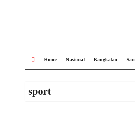
Skip
to
content
Home
Nasional
Bangkalan
Sa
sport