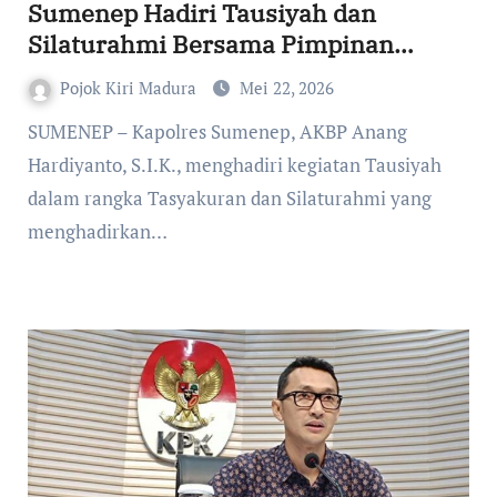
Sumenep Hadiri Tausiyah dan
Silaturahmi Bersama Pimpinan
Ponpes Al-Khalifah Cibubur
Pojok Kiri Madura
Mei 22, 2026
SUMENEP – Kapolres Sumenep, AKBP Anang
Hardiyanto, S.I.K., menghadiri kegiatan Tausiyah
dalam rangka Tasyakuran dan Silaturahmi yang
menghadirkan…