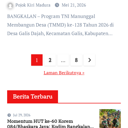
Pojok Kiri Madura
Mei 21, 2026
BANGKALAN – Program TNI Manunggal
Membangun Desa (TMMD) ke-128 Tahun 2026 di
Desa Galis Dajah, Kecamatan Galis, Kabupaten…
Paginasi
1
2
…
8
pos
Laman Berikutnya »
Berita Terbaru
Jul 29, 2026
Momentum HUT ke-60 Korem
084/Bhaskara Jaya: Kodim Bangkalan