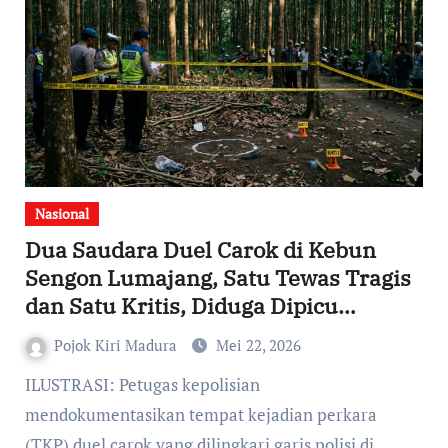
Nasional
Dua Saudara Duel Carok di Kebun
Sengon Lumajang, Satu Tewas Tragis
dan Satu Kritis, Diduga Dipicu
Rebutan Daun Nangka
Pojok Kiri Madura
Mei 22, 2026
ILUSTRASI: Petugas kepolisian
mendokumentasikan tempat kejadian perkara
(TKP) duel carok yang dilingkari garis polisi di