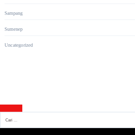
Sampang
Sumenep
Uncategorized
Cari
untuk: