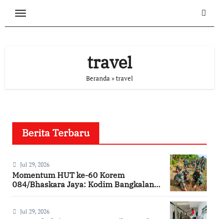
Skip
to
content
travel
Beranda
»
travel
Berita Terbaru
Jul 29, 2026
Momentum HUT ke-60 Korem
084/Bhaskara Jaya: Kodim Bangkalan
Hijaukan Bantaran Sungai Bancaran
Jul 29, 2026