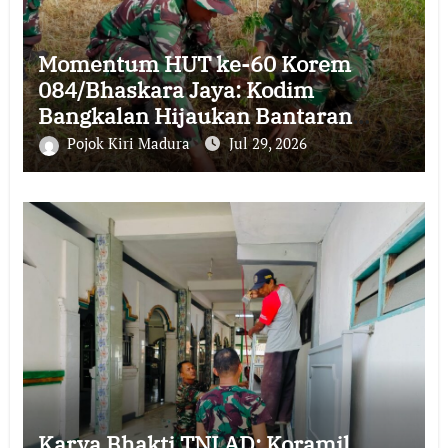
Momentum HUT ke-60 Korem
084/Bhaskara Jaya: Kodim
Bangkalan Hijaukan Bantaran
Sungai Bancaran
Pojok Kiri Madura
Jul 29, 2026
Karya Bhakti TNI AD: Koramil