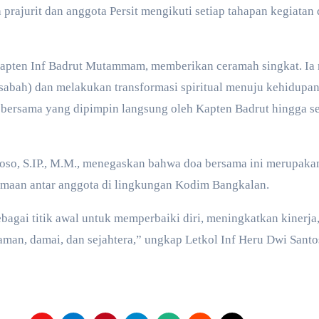
h prajurit dan anggota Persit mengikuti setiap tahapan kegiat
 Kapten Inf Badrut Mutammam, memberikan ceramah singkat. I
bah) dan melakukan transformasi spiritual menuju kehidupan y
a bersama yang dipimpin langsung oleh Kapten Badrut hingga se
ntoso, S.IP., M.M., menegaskan bahwa doa bersama ini merupa
samaan antar anggota di lingkungan Kodim Bangkalan.
bagai titik awal untuk memperbaiki diri, meningkatkan kinerj
man, damai, dan sejahtera,” ungkap Letkol Inf Heru Dwi Santos