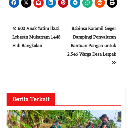
Navigasi
600 Anak Yatim Ikuti
Babinsa Koramil Geger
pos
Lebaran Muharram 1448
Dampingi Penyaluran
H di Bangkalan
Bantuan Pangan untuk
2.546 Warga Desa Lerpak
Berita Terkait