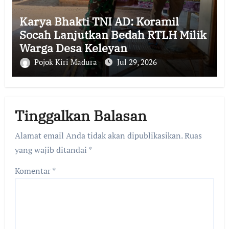
Karya Bhakti TNI AD: Koramil
Socah Lanjutkan Bedah RTLH Milik
Warga Desa Keleyan
Pojok Kiri Madura
Jul 29, 2026
Tinggalkan Balasan
Alamat email Anda tidak akan dipublikasikan.
Ruas
yang wajib ditandai
*
Komentar
*