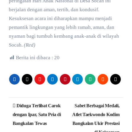
peringatan Hari Anak Nasional di Desa Socah ini
berjalan dengan aman, tertib, dan kondusif.
Kesuksesan acara ini diharapkan mampu menjadi
pemantik lingkungan yang lebih ramah, aman, dan
nyaman bagi tumbuh kembang anak-anak di wilayah
Socah.
(Red)
Berita ini dibaca :
20
Navigasi
Diduga Terlibat Carok
Sabet Berbagai Medali,
pos
dengan Ipar, Satu Pria di
Atlet Taekwondo Kodim
Bangkalan Tewas
Bangkalan Ukir Prestasi