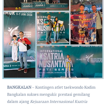
BANGKALAN
– Kontingen atlet taekwondo Kodim
Bangkalan sukses mengukir prestasi gemilang
dalam ajang
Kejuaraan Internasional Ksatria