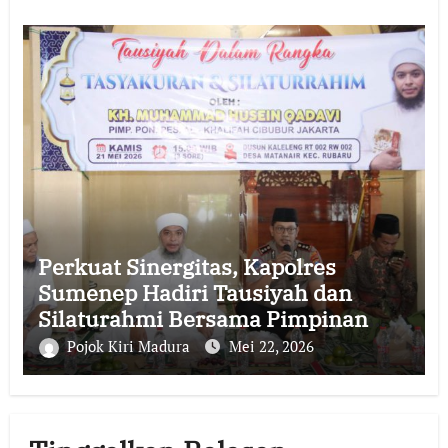
Perkuat Sinergitas, Kapolres
Sumenep Hadiri Tausiyah dan
Silaturahmi Bersama Pimpinan
Ponpes Al-Khalifah Cibubur
Pojok Kiri Madura
Mei 22, 2026