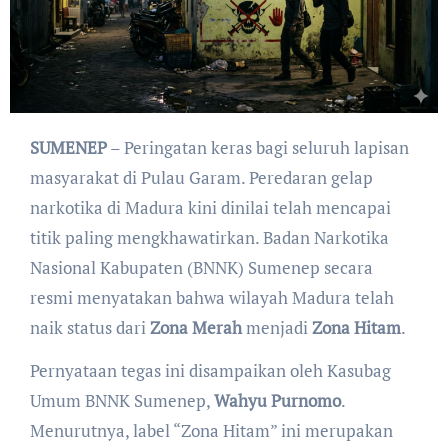
SUMENEP
– Peringatan keras bagi seluruh lapisan
masyarakat di Pulau Garam. Peredaran gelap
narkotika di Madura kini dinilai telah mencapai
titik paling mengkhawatirkan. Badan Narkotika
Nasional Kabupaten (BNNK) Sumenep secara
resmi menyatakan bahwa wilayah Madura telah
naik status dari
Zona Merah
menjadi
Zona Hitam
.
​Pernyataan tegas ini disampaikan oleh Kasubag
Umum BNNK Sumenep,
Wahyu Purnomo
.
Menurutnya, label “Zona Hitam” ini merupakan