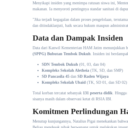
​Menyikapi insiden yang menimpa ratusan siswa ini, Mente
makanan. Ia menyoroti pentingnya standar sanitasi di dapur
​”Jika terjadi kegagalan dalam proses pengelolaan, terutama
dan ditindaklanjuti, baik secara hukum maupun administra
Data dan Dampak Insiden
​Data dari Kanwil Kementerian HAM Jatim menunjukkan b
(SPPG) Bubutan Tembok Dukuh
. Insiden ini berdampak
SDN Tembok Dukuh
(01, 03, dan 04)
Kompleks Sekolah Aletheia
(TK, SD, dan SMP)
SD Pancasila 45
dan
SD Raden Wijaya
Kompleks Sekolah Ubaid
(TK, SD 01, dan SD 02)
​Total korban tercatat sebanyak
131 peserta didik
. Hingga 
sisanya masih dalam observasi ketat di RSIA IBI.
Komitmen Perlindungan H
​Menutup kunjungannya, Natalius Pigai menekankan bahwa h
Beliau mendesak pihak berwenang untuk melakukan investi