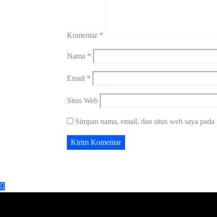
Komentar
*
Nama
*
Email
*
Situs Web
Simpan nama, email, dan situs web saya pada 