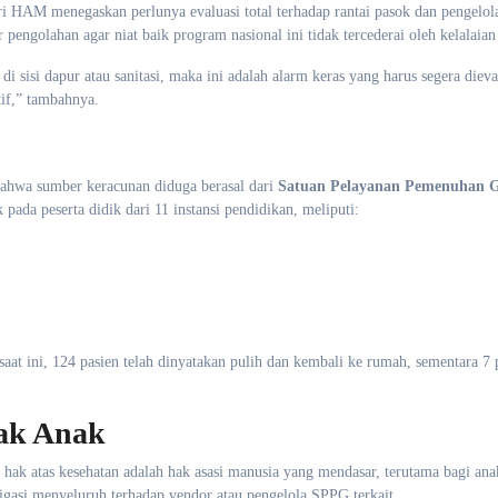
ri HAM menegaskan perlunya evaluasi total terhadap rantai pasok dan pengelol
 pengolahan agar niat baik program nasional ini tidak tercederai oleh kelalaian 
 di sisi dapur atau sanitasi, maka ini adalah alarm keras yang harus segera dieva
tif,” tambahnya.
ahwa sumber keracunan diduga berasal dari
Satuan Pelayanan Pemenuhan G
 pada peserta didik dari 11 instansi pendidikan, meliputi:
saat ini, 124 pasien telah dinyatakan pulih dan kembali ke rumah, sementara 7 
ak Anak
ak atas kesehatan adalah hak asasi manusia yang mendasar, terutama bagi ana
gasi menyeluruh terhadap vendor atau pengelola SPPG terkait.