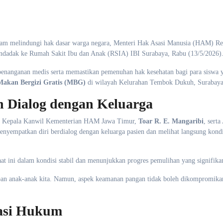
lam melindungi hak dasar warga negara, Menteri Hak Asasi Manusia (HAM) Re
ndadak ke Rumah Sakit Ibu dan Anak (RSIA) IBI Surabaya, Rabu (13/5/2026)
penanganan medis serta memastikan pemenuhan hak kesehatan bagi para siswa 
Makan Bergizi Gratis (MBG)
di wilayah Kelurahan Tembok Dukuh, Surabaya
 Dialog dengan Keluarga
leh Kepala Kanwil Kementerian HAM Jawa Timur,
Toar R. E. Mangaribi
, serta
menyempatkan diri berdialog dengan keluarga pasien dan melihat langsung kondi
aat ini dalam kondisi stabil dan menunjukkan progres pemulihan yang signifika
pan anak-anak kita. Namun, aspek keamanan pangan tidak boleh dikompromikan
gasi Hukum