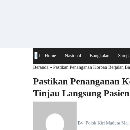
Skip
to
content
Home
Nasional
Bangkalan
Samp
Beranda
»
Pastikan Penanganan Korban Berjalan B
Pastikan Penanganan K
Tinjau Langsung Pasie
By
Pojok Kiri Madura
Mei 