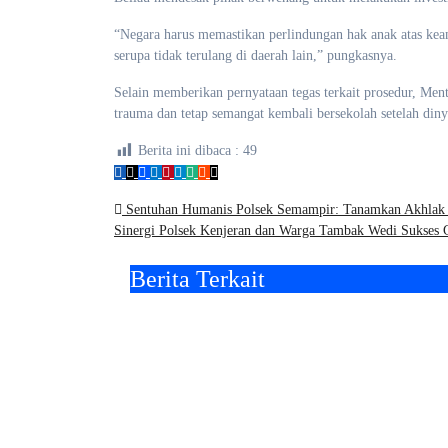
​“Negara harus memastikan perlindungan hak anak atas keama
serupa tidak terulang di daerah lain,” pungkasnya.
​Selain memberikan pernyataan tegas terkait prosedur, M
trauma dan tetap semangat kembali bersekolah setelah diny
Berita ini dibaca :
49
Navigasi
Sentuhan Humanis Polsek Semampir: Tanamkan Akhlak d
Sinergi Polsek Kenjeran dan Warga Tambak Wedi Sukses 
pos
Berita Terkait
Klarifikasi Isu
HUT
Premanisme di Krukah
80:
Utara, BNPM Surabaya:
Kota
Kami Hadir Berdasarkan
Apre
Surat Tugas Resmi
Sela