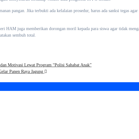
nan pangan. Jika terbukti ada kelalaian prosedur, harus ada sanksi tegas agar
enteri HAM juga memberikan dorongan moril kepada para siswa agar tidak meng
atakan sembuh total.
an Motivasi Lewat Program “Polisi Sahabat Anak”
Gelar Panen Raya Jagung
 Bhayangkara ke-
Perkuat Solidaritas,
 Ketua BNPM DPD
BNPM DPD Kota
 Surabaya Berikan
Surabaya Gelar
siasi dan Ucapan
Pertemuan Bareng
mat kepada Polri
Seluruh DPC di Gube