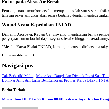
Fokus pada Akses Air Bersih
​Pembangunan sumur bor tersebut merupakan salah satu sasaran fisik
tahapan pekerjaan dikerjakan secara bertahap dengan mengedepankan 
Wujud Nyata Kepedulian TNI AD
​Danramil Arosbaya, Kapten Caj Siswanto, mengatakan bahwa pemb
pengerjaan sumur bor ini dapat segera selesai sehingga keberadaann
​”Melalui Karya Bhakti TNI AD, kami ingin terus hadir bersama ra
Berita ini dibaca :
13
Navigasi pos
Tak Berkutik! Maling Motor Asal Bangkalan Diciduk Polisi Saat Tidur
Bongkar Jembatan Lama Bengtemoran, Progres Karya Bhakti TNI A
Berita Terkait
Momentum HUT ke-60 Korem 084/Bhaskara Jaya: Kodim Bangk