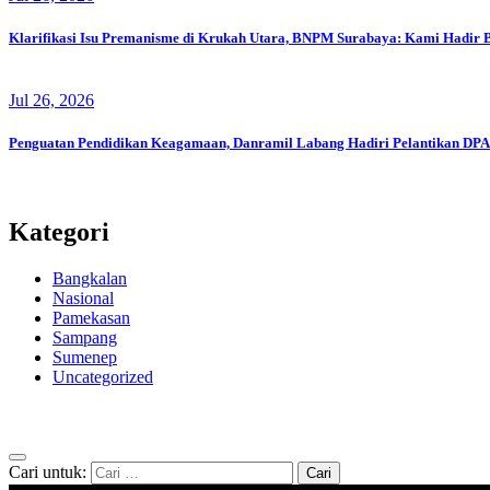
Klarifikasi Isu Premanisme di Krukah Utara, BNPM Surabaya: Kami Hadir 
Jul 26, 2026
Penguatan Pendidikan Keagamaan, Danramil Labang Hadiri Pelantikan DP
Kategori
Bangkalan
Nasional
Pamekasan
Sampang
Sumenep
Uncategorized
Cari untuk: