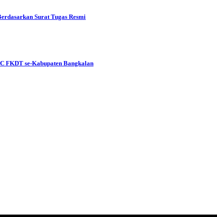
Berdasarkan Surat Tugas Resmi
AC FKDT se-Kabupaten Bangkalan