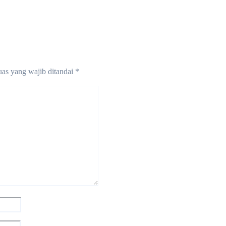
ra
Jul 29, 2026
Madura
Jul 29, 2026
as yang wajib ditandai
*