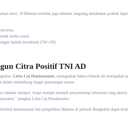
garkan teori, 18 Babinsa tersebut juga dituntut langsung melakukan praktik lapa
ercerita.
ntuk media sosial.
 dengan kaidah jurnalistik (5W+1H).
un Citra Positif TNI AD
ngkalan,
Lettu Caj Hendarnanto
, menegaskan bahwa bimtek ini merupakan l
nsa dalam mendukung fungsi penerangan satuan.
anya sekadar melapor, tetapi mampu menjadi penyambung informasi yang akurat, 
yarakat,” pungkas Lettu Caj Hendarnanto.
ntribusi kemanusiaan dan pengabdian Babinsa di pelosok Bangkalan dapat tera