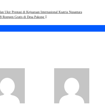
 Ukir Prestasi di Kejuaraan Internasional Ksatria Nusantara
TB Rontgen Gratis di Desa Pakong
ya Bhakti TNI AD:
Karya Bhakti TNI AD
amil Kamal
Koramil Socah
utkan Renovasi
Lanjutkan Bedah RT
na Ibadah di
Milik Warga Desa
gkalan
Keleyan
Pojok Kiri
Pojok Kiri