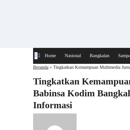
Skip
to
content
Home
Nasional
Bangkalan
Samp
Beranda
»
Tingkatkan Kemampuan Multimedia Jurnal
Tingkatkan Kemampuan 
Babinsa Kodim Bangkal
Informasi