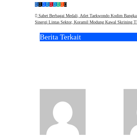
Navigasi
Sabet Berbagai Medali, Atlet Taekwondo Kodim Bangkalan
Sinergi Lintas Sektor, Koramil Modung Kawal Skrining 
pos
Berita Terkait
Momentum HUT ke-60
Kar
Korem 084/Bhaskara
Kor
Jaya: Kodim Bangkalan
Lanj
Hijaukan Bantaran
Sara
Sungai Bancaran
Ban
Pojok Kiri