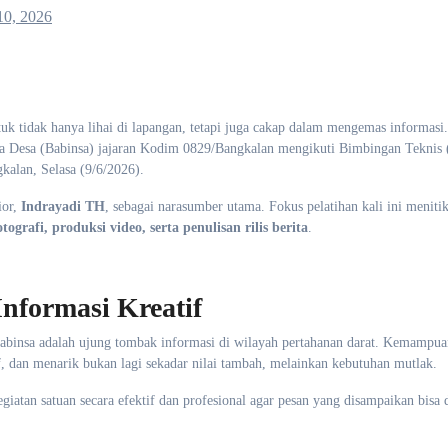
10, 2026
ntuk tidak hanya lihai di lapangan, tetapi juga cakap dalam mengemas informasi.
na Desa (Babinsa) jajaran Kodim 0829/Bangkalan mengikuti Bimbingan Teknis
kalan, Selasa (9/6/2026).
ior,
Indrayadi TH
, sebagai narasumber utama. Fokus pelatihan kali ini meniti
otografi, produksi video, serta penulisan rilis berita
.
nformasi Kreatif
binsa adalah ujung tombak informasi di wilayah pertahanan darat. Kemampua
, dan menarik bukan lagi sekadar nilai tambah, melainkan kebutuhan mutlak.
giatan satuan secara efektif dan profesional agar pesan yang disampaikan bisa 