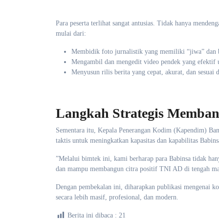
​Para peserta terlihat sangat antusias. Tidak hanya menden
mulai dari:
​Membidik foto jurnalistik yang memiliki “jiwa” dan b
​Mengambil dan mengedit video pendek yang efektif u
​Menyusun rilis berita yang cepat, akurat, dan sesuai
Langkah Strategis Membang
​Sementara itu, Kepala Penerangan Kodim (Kapendim) Ba
taktis untuk meningkatkan kapasitas dan kapabilitas Babi
​”Melalui bimtek ini, kami berharap para Babinsa tidak h
dan mampu membangun citra positif TNI AD di tengah mas
​Dengan pembekalan ini, diharapkan publikasi mengenai ko
secara lebih masif, profesional, dan modern.
Berita ini dibaca :
21