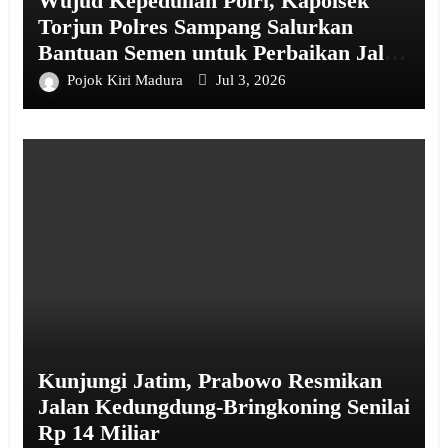
Wujud Kepedulian Polri, Kapolsek
Torjun Polres Sampang Salurkan
Bantuan Semen untuk Perbaikan Jalan
Poros Desa Kara
Pojok Kiri Madura
Jul 3, 2026
Kunjungi Jatim, Prabowo Resmikan
Jalan Kedungdung-Bringkoning Senilai
Rp 14 Miliar