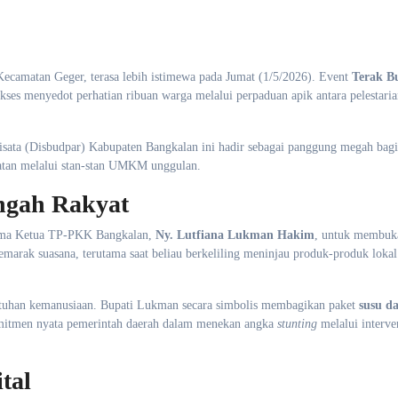
camatan Geger, terasa lebih istimewa pada Jumat (1/5/2026). Event
Terak B
es menyedot perhatian ribuan warga melalui perpaduan apik antara pelestarian
wisata (Disbudpar) Kabupaten Bangkalan ini hadir sebagai panggung megah bagi
yatan melalui stan-stan UMKM unggulan.
ngah Rakyat
sama Ketua TP-PKK Bangkalan,
Ny. Lutfiana Lukman Hakim
, untuk membuka
arak suasana, terutama saat beliau berkeliling meninjau produk-produk lokal 
sentuhan kemanusiaan. Bupati Lukman secara simbolis membagikan paket
susu da
komitmen nyata pemerintah daerah dalam menekan angka
stunting
melalui interven
tal