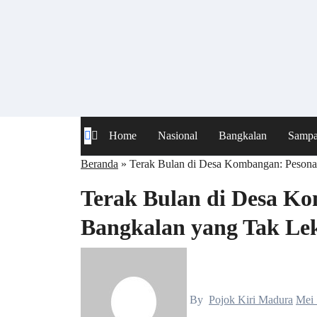
Skip
to
content
Home
Nasional
Bangkalan
Samp
Beranda
»
Terak Bulan di Desa Kombangan: Peson
Terak Bulan di Desa K
Bangkalan yang Tak Le
By
Pojok Kiri Madura
Mei 