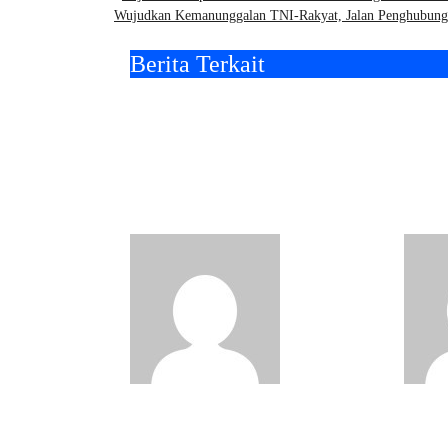
Navigasi
Wujudkan Kemanunggalan TNI-Rakyat, Jalan Penghubung 
pos
Berita Terkait
Momentum HUT ke-60
Kar
Korem 084/Bhaskara
Kor
Jaya: Kodim Bangkalan
Lanj
Hijaukan Bantaran
Sara
Sungai Bancaran
Ban
Pojok Kiri
Madura
Jul 29, 2026
Madu