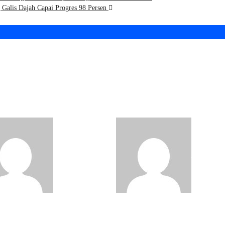
Galis Dajah Capai Progres 98 Persen
ya Bhakti TNI AD:
Karya Bhakti TNI AD
amil Kamal
Koramil Socah
utkan Renovasi
Lanjutkan Bedah RT
na Ibadah di
Milik Warga Desa
gkalan
Keleyan
Pojok Kiri
Pojok Kiri
ra
Jul 29, 2026
Madura
Jul 29, 2026