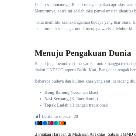
​Dalam sambutannya, Bupati menyampaikan apresiasi atas k
Menurutnya, acara ini adalah misi penyelamatan identitas
​”Kita memiliki keanekaragaman budaya yang luar biasa. Jik
akan tumbuh semangat untuk menjaga warisan leluhur kita
Menuju Pengakuan Dunia
​Bupati juga memotivasi masyarakat untuk bangga terhadap
diakui UNESCO seperti Batik. Kini, Bangkalan tengah berj
​Beberapa budaya dan kuliner khas yang saat ini sedang di
Hong Bahong
(Kesenian khas)
Nasi Serpang
(Kuliner ikonik)
Topak Ladeh
(Hidangan tradisional)
Berita ini dibaca :
28
Pijakan Harapan di Madrasah Al Ikhlas: Satgas TMMD d