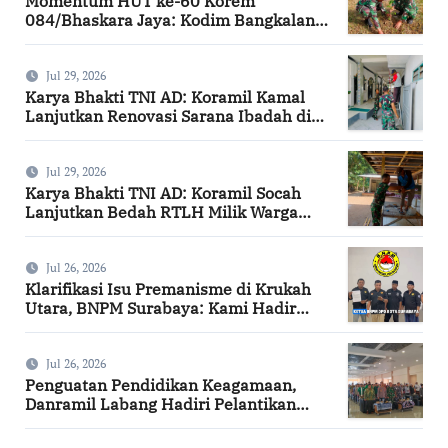
Momentum HUT ke-60 Korem
084/Bhaskara Jaya: Kodim Bangkalan
Hijaukan Bantaran Sungai Bancaran
Jul 29, 2026
Karya Bhakti TNI AD: Koramil Kamal
Lanjutkan Renovasi Sarana Ibadah di
Bangkalan
Jul 29, 2026
Karya Bhakti TNI AD: Koramil Socah
Lanjutkan Bedah RTLH Milik Warga
Desa Keleyan
Jul 26, 2026
Klarifikasi Isu Premanisme di Krukah
Utara, BNPM Surabaya: Kami Hadir
Berdasarkan Surat Tugas Resmi
Jul 26, 2026
Penguatan Pendidikan Keagamaan,
Danramil Labang Hadiri Pelantikan
DPAC FKDT se-Kabupaten Bangkalan