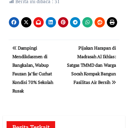
Berita ini dibaca :
31
Navigasi
Dampingi
Pijakan Harapan di
pos
Mendikdasmen di
Madrasah Al Ikhlas:
Bangkalan, Wabup
Satgas TMMD dan Warga
Fauzan Ja’far Curhat
Socah Kompak Bangun
Kondisi 70% Sekolah
Fasilitas Air Bersih
Rusak
Berita Terkait