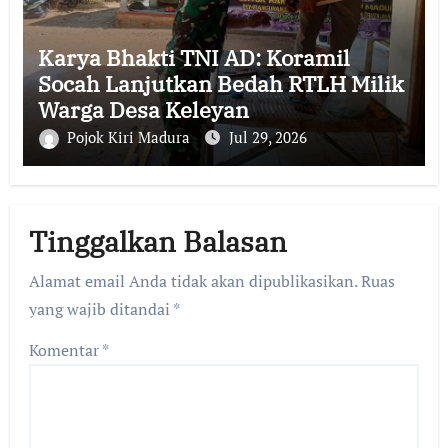
Karya Bhakti TNI AD: Koramil
Socah Lanjutkan Bedah RTLH Milik
Warga Desa Keleyan
Pojok Kiri Madura
Jul 29, 2026
Tinggalkan Balasan
Alamat email Anda tidak akan dipublikasikan.
Ruas
yang wajib ditandai
*
Komentar
*