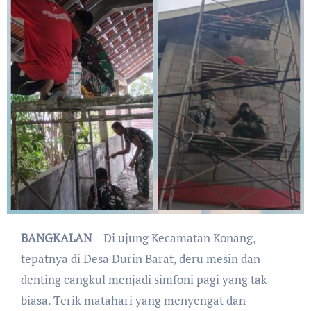
BANGKALAN
– Di ujung Kecamatan Konang,
tepatnya di Desa Durin Barat, deru mesin dan
denting cangkul menjadi simfoni pagi yang tak
biasa. Terik matahari yang menyengat dan